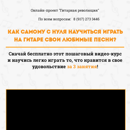
Онлайн-проект "Гитарная революция"
По всем вопросам:
8 (917) 273 3446
Как самому
с нуля
научиться
играть
на гитаре свои любимые песни
?
Скачай бесплатно этот пошаговый видео-курс
и
научись легко играть то, что нравится в свое
удовольствие
за 3 занятия
!