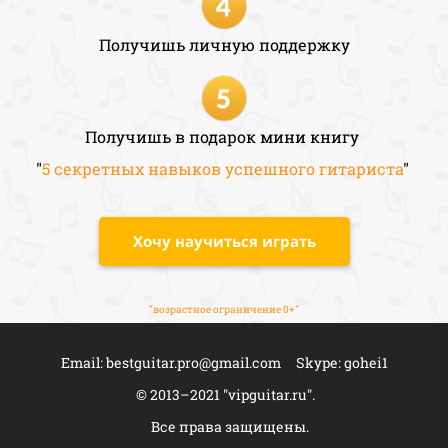
Получишь личную поддержку
Получишь в подарок мини книгу
"
5 секретных навыков успешного гитариста
"
Хочу научиться играть
"возрастное ограничение 0+"
Email: bestguitar.pro@gmail.com Skype: gohei1
© 2013–2021 "vipguitar.ru".
Все права защищены.